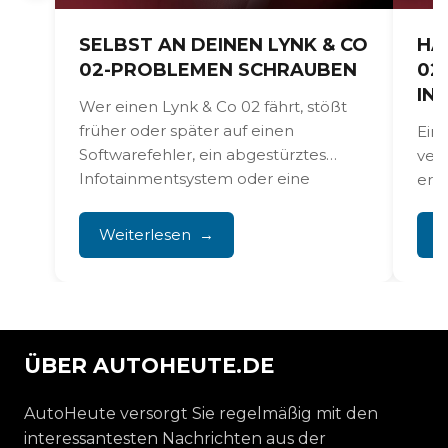
SELBST AN DEINEN LYNK & CO
HA
02-PROBLEMEN SCHRAUBEN
02
IN
Wer einen Lynk & Co 02 fährt, stößt
früher oder später auf einen
Ein
Softwarefehler, ein abgestürztes
ver
Infotainmentsystem oder eine
erhä
enttäuschende...
Ele
Bat
Weiterlesen
W
Auße
ÜBER AUTOHEUTE.DE
AutoHeute versorgt Sie regelmäßig mit den
interessantesten Nachrichten aus der