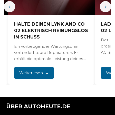
O
HALTE DEINEN LYNK AND CO
LADE
02 ELEKTRISCH REIBUNGSLOS
02 L
IN SCHUSS
Der Ly
ordent
Ein vorbeugender Wartungsplan
AC, aber
verhindert teure Reparaturen. Er
erhält die optimale Leistung deines
Elektroautos. Regelmäßige
Batteriekontrollen sind notwendig.
Weiterlesen
Weit
Außerdem sind jährliche...
ÜBER AUTOHEUTE.DE