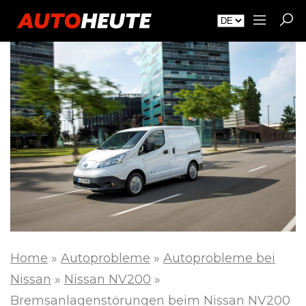
Home
»
Autoprobleme
»
Autoprobleme bei
Nissan
»
Nissan NV200
»
Bremsanlagenstörungen beim Nissan NV200