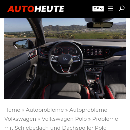
Home
»
Autoprobleme
»
Autoprobleme
Volkswagen
»
Volkswagen Polo
»
Probleme
mit Schiebedach und Dachspoiler Polo