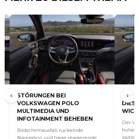
STÖRUNGEN BEI
GEBR
VOLKSWAGEN POLO
DIES
MULTIMEDIA UND
WICH
INFOTAINMENT BEHEBEN
Der Vo
hohen 
Bildschirmausfall, ruckelnde
zeitlos
Navigation und träge reagierende