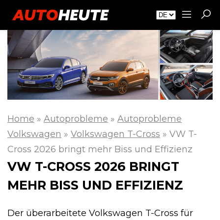
Home
»
Autoprobleme
»
Autoprobleme
Volkswagen
»
Volkswagen T-Cross
»
VW T-
Cross 2026 bringt mehr Biss und Effizienz
VW T-CROSS 2026 BRINGT
MEHR BISS UND EFFIZIENZ
Der überarbeitete Volkswagen T-Cross für