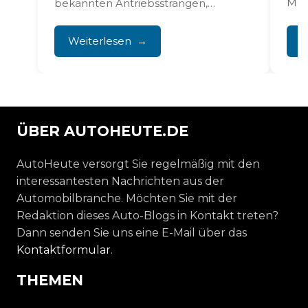
Mod
bekannten Antriebssträngen,
Funk
erfordert aber eine sorgfältige
Wartung und Aufmerksamkeit für
Weiterlesen
W
Schwachstellen. Mit...
ÜBER AUTOHEUTE.DE
AutoHeute versorgt Sie regelmäßig mit den
interessantesten Nachrichten aus der
Automobilbranche. Möchten Sie mit der
Redaktion dieses Auto-Blogs in Kontakt treten?
Dann senden Sie uns eine E-Mail über das
Kontaktformular
.
THEMEN