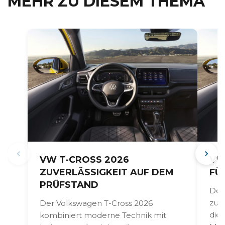
MEHR ZU DIESEM THEMA
VW T-CROSS 2026
VW
ZUVERLÄSSIGKEIT AUF DEM
FÜ
PRÜFSTAND
Der
zur
Der Volkswagen T-Cross 2026
die
kombiniert moderne Technik mit