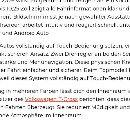
s 2026 wirkt aufgeräumt und zeitgemäß. Ein volldi
 10,25 Zoll zeigt alle Fahrinformationen klar und
nment-Bildschirm misst je nach gewählter Ausstat
chscreen arbeitet intuitiv und reagiert schnell, unt
y und Android Auto.
utos vollständig auf Touch-Bedienung setzen, en
ktischeren Ansatz. Zwei Drehregler an beiden Se
tstärke und Menünavigation. Diese physischen K
 Fahrt einfacher und sicherer. Beim Topmodell 
 weil dieses System vollständig auf Touch-Bedienu
g in mehreren Farben lässt dich den Innenraum 
itzer des
Volkswagen T-Cross
berichten, dass di
n Fahrten überzeugt. Sie reduziert Müdigkeit und
gende Atmosphäre im Innenraum.