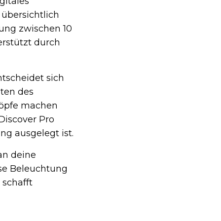
gitales
 übersichtlich
tung zwischen 10
erstützt durch
tscheidet sich
iten des
nöpfe machen
Discover Pro
ng ausgelegt ist.
an deine
ese Beleuchtung
 schafft