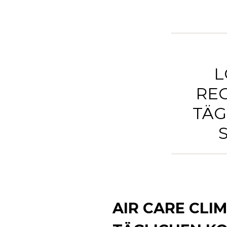
L
REG
TÄG
AIR CARE CLI