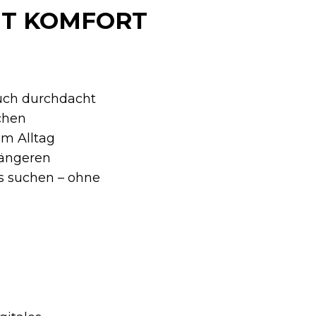
NT KOMFORT
uch durchdacht
chen
im Alltag
 längeren
ns suchen – ohne