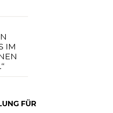
EN
S IM
INEN
“
LUNG FÜR