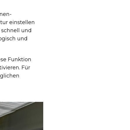
onen-
ur einstellen
 schnell und
logisch und
ese Funktion
ivieren. Für
äglichen