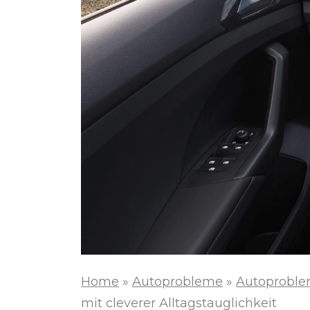
Home
»
Autoprobleme
»
Autoproble
mit cleverer Alltagstauglichkeit