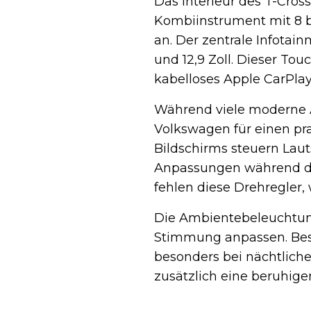
Das Interieur des T-Cros
Kombiinstrument mit 8 bis
an. Der zentrale Infotai
und 12,9 Zoll. Dieser Tou
kabelloses Apple CarPla
Während viele moderne A
Volkswagen für einen pra
Bildschirms steuern Lau
Anpassungen während der
fehlen diese Drehregler,
Die Ambientebeleuchtun
Stimmung anpassen. Bes
besonders bei nächtliche
zusätzlich eine beruhi