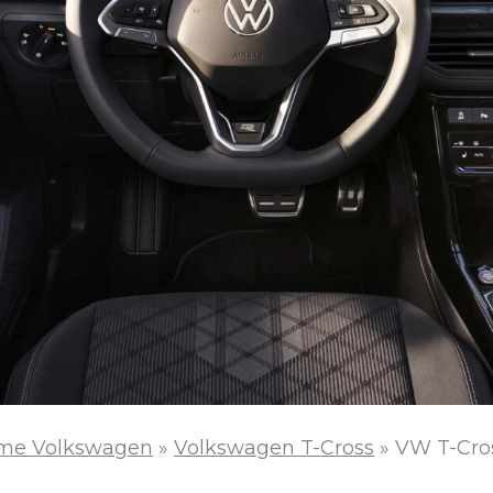
me Volkswagen
»
Volkswagen T-Cross
»
VW T-Cro