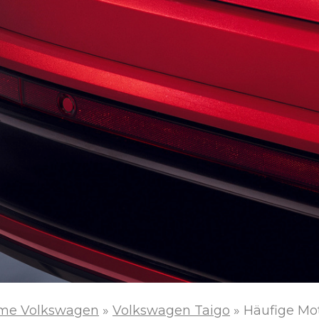
me Volkswagen
»
Volkswagen Taigo
»
Häufige Mo