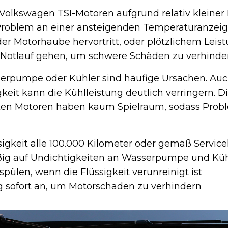
olkswagen TSI-Motoren aufgrund relativ kleiner
 Problem an einer ansteigenden Temperaturanzei
der Motorhaube hervortritt, oder plötzlichem Leist
 Notlauf gehen, um schwere Schäden zu verhinde
erpumpe oder Kühler sind häufige Ursachen. Auch
keit kann die Kühlleistung deutlich verringern. D
en Motoren haben kaum Spielraum, sodass Probl
sigkeit alle 100.000 Kilometer oder gemäß Service
äßig auf Undichtigkeiten an Wasserpumpe und Kü
pülen, wenn die Flüssigkeit verunreinigt ist
g sofort an, um Motorschäden zu verhindern