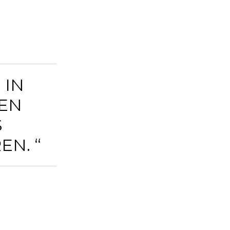
 IN
EN
S
N. “