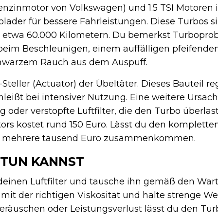
-Benzinmotor von Volkswagen) und 1.5 TSI Motore
lader für bessere Fahrleistungen. Diese Turbos sin
b etwa 60.000 Kilometern. Du bemerkst Turbopro
beim Beschleunigen, einem auffälligen pfeifende
hwarzem Rauch aus dem Auspuff.
Steller (Actuator) der Übeltäter. Dieses Bauteil r
leißt bei intensiver Nutzung. Eine weitere Ursach
oder verstopfte Luftfilter, die den Turbo überlas
ors kostet rund 150 Euro. Lässt du den komplette
ell mehrere tausend Euro zusammenkommen.
 TUN KANNST
deinen Luftfilter und tausche ihn gemäß den War
it der richtigen Viskosität und halte strenge We
fgeräuschen oder Leistungsverlust lässt du den Tu