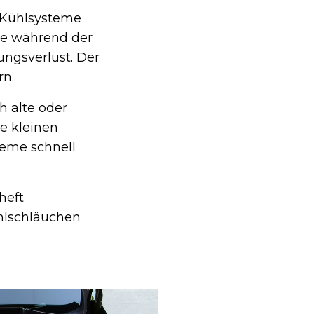
 Kühlsysteme
ge während der
ungsverlust. Der
rn.
 alte oder
ie kleinen
eme schnell
heft
hlschläuchen