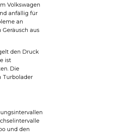
n im Volkswagen
d anfällig für
bleme an
n Geräusch aus
egelt den Druck
e ist
ten. Die
n Turbolader
tungsintervallen
chselintervalle
rbo und den