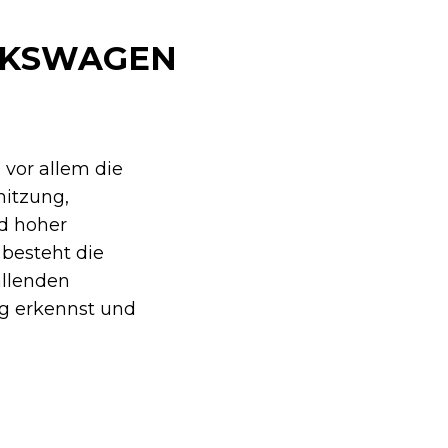
LKSWAGEN
vor allem die
hitzung,
d hoher
 besteht die
allenden
ig erkennst und