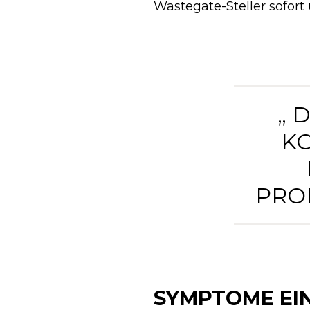
Wastegate-Steller sofort
„ 
K
PRO
SYMPTOME EI