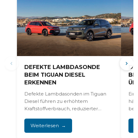
DEFEKTE LAMBDASONDE
DE
BEIM TIGUAN DIESEL
BE
ERKENNEN
ÜB
Defekte Lambdasonden im Tiguan
Ein
Diesel führen zu erhöhtem
häu
Kraftstoffverbrauch, reduzierter
bei
Motorleistung und deutlich höheren
TDI
Emissionen. Dieses technische
vor..
Weiterlesen
W
Problem tritt regelmäßig...