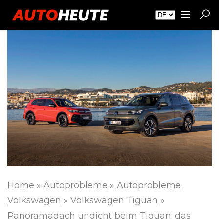
Home
»
Autoprobleme
»
Autoprobleme
Volkswagen
»
Volkswagen Tiguan
»
Panoramadach undicht beim Tiguan: das