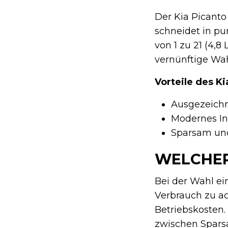
Der Kia Picanto
schneidet in pu
von 1 zu 21 (4,8
vernünftige Wah
Vorteile des Ki
Ausgezeich
Modernes I
Sparsam und
WELCHER
Bei der Wahl ei
Verbrauch zu ac
Betriebskosten.
zwischen Spars