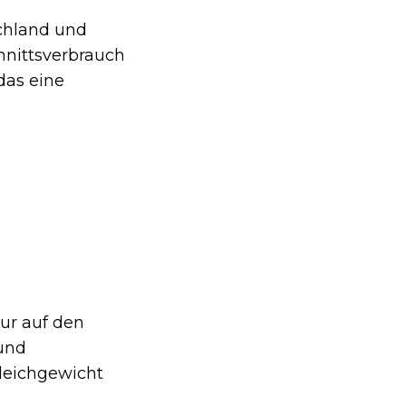
schland und
hnittsverbrauch
 das eine
nur auf den
 und
Gleichgewicht