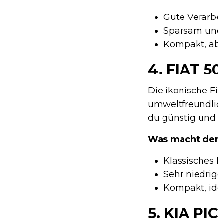
Gute Verarb
Sparsam und
Kompakt, ab
4.
FIAT 5
Die ikonische Fi
umweltfreundlic
du günstig und m
Was macht den
Klassisches
Sehr niedri
Kompakt, id
5.
KIA PI