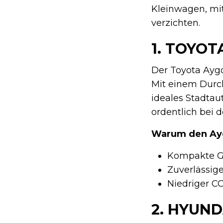
Kleinwagen, mi
verzichten.
1.
TOYOTA
Der Toyota Aygo
Mit einem Durchs
ideales Stadtau
ordentlich bei d
Warum den Ay
Kompakte Gr
Zuverlässig
Niedriger C
2.
HYUNDA