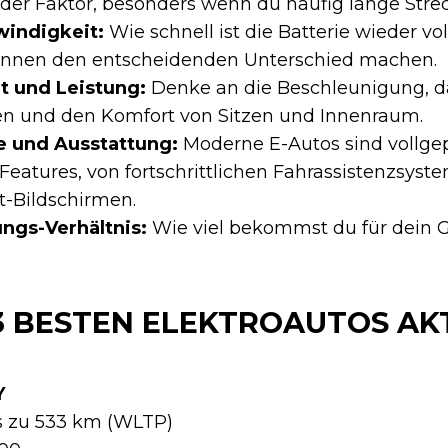
der Faktor, besonders wenn du häufig lange Strec
indigkeit:
Wie schnell ist die Batterie wieder vol
nnen den entscheidenden Unterschied machen.
t und Leistung:
Denke an die Beschleunigung, d
en und den Komfort von Sitzen und Innenraum.
e und Ausstattung:
Moderne E-Autos sind vollge
Features, von fortschrittlichen Fahrassistenzsyst
t-Bildschirmen.
ungs-Verhältnis:
Wie viel bekommst du für dein 
 3 BESTEN ELEKTROAUTOS AK
Y
s zu 533 km (WLTP)