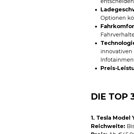
entscheiden
Ladegeschw
Optionen kö
Fahrkomfor
Fahrverhalt
Technologi
innovativen 
Infotainmen
Preis-Leist
DIE TOP
1. Tesla Model 
Reichweite:
Bi