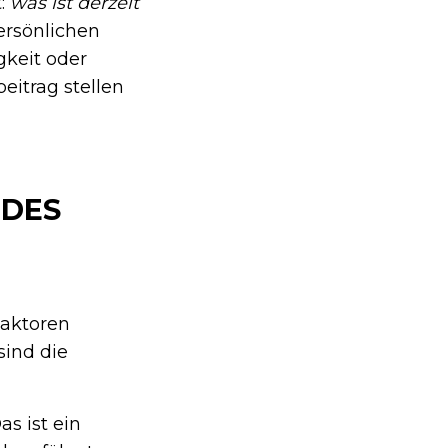
t:
was ist derzeit
ersönlichen
gkeit oder
eitrag stellen
 DES
Faktoren
sind die
s ist ein