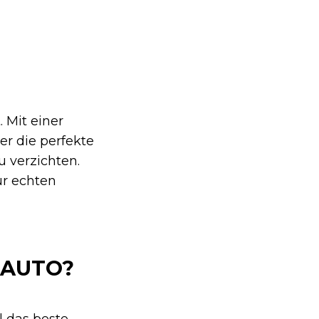
 Mit einer
r die perfekte
u verzichten.
ur echten
OAUTO?
l das beste