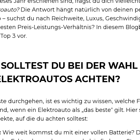
eses Jahr erschienen sind, fragst du dich vielleich
roauto?
Die Antwort hängt natürlich von deinen p
 – suchst du nach Reichweite, Luxus, Geschwindi
besten Preis-Leistungs-Verhältnis? In diesem Blogb
 Top 3 vor.
SOLLTEST DU BEI DER WAHL
ELEKTROAUTOS ACHTEN?
iste durchgehen, ist es wichtig zu wissen, welche 
d, wenn ein Elektroauto als „das beste“ gilt. Hier 
kte, auf die du achten solltest:
:
Wie weit kommst du mit einer vollen Batterie? Da