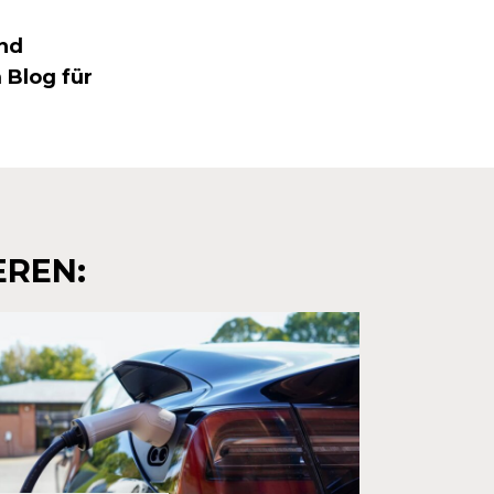
nd
 Blog für
EREN: