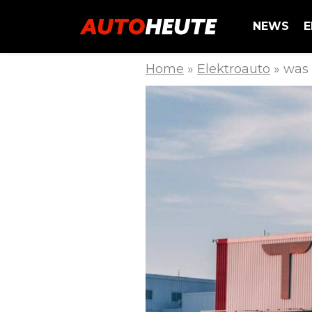
NEWS
E
Home
»
Elektroauto
»
was 