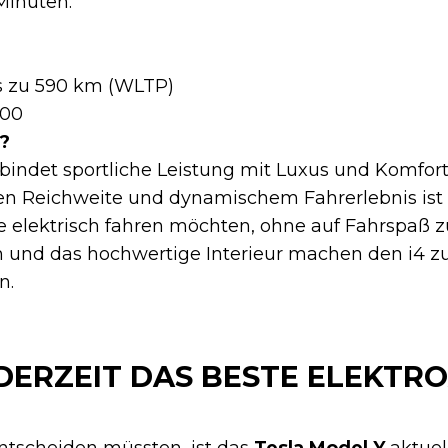
Minuten.
s zu 590 km (WLTP)
000
?
indet sportliche Leistung mit Luxus und Komfort.
n Reichweite und dynamischem Fahrerlebnis ist e
die elektrisch fahren möchten, ohne auf Fahrspaß z
 und das hochwertige Interieur machen den i4 z
n.
 DERZEIT DAS BESTE ELEKTR
ntscheiden müssten, ist das
Tesla Model Y
aktuel