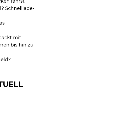
ken fährst.
l? Schnelllade-
as
packt mit
emen bis hin zu
Geld?
TUELL