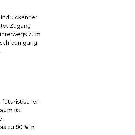
eindruckender
etet Zugang
unterwegs zum
Beschleunigung
.
 futuristischen
raum ist
V-
is zu 80 % in