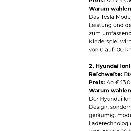
Preis:
Ab €45.0
Warum wählen
Das Tesla Mode
Leistung und d
zum umfassend
Kinderspiel wir
von 0 auf 100 k
2. Hyundai Ioni
Reichweite:
Bi
Preis:
Ab €43.0
Warum wählen
Der Hyundai Ion
Design, sondern
geräumig, moder
Ladetechnologie