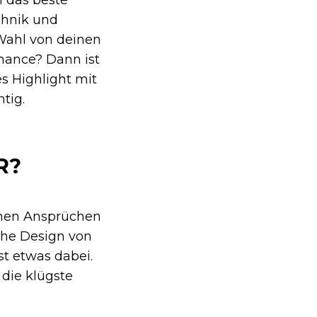
chnik und
 Wahl von deinen
rmance? Dann ist
es Highlight mit
htig.
R?
inen Ansprüchen
sche Design von
st etwas dabei.
 die klügste