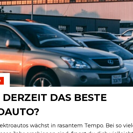
O
 DERZEIT DAS BESTE
OAUTO?
lektroautos wächst in rasantem Tempo. Bei so vie