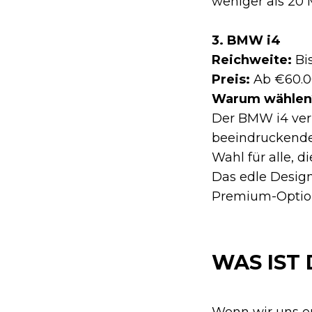
weniger als 20 
3. BMW i4
Reichweite:
Bi
Preis:
Ab €60.
Warum wählen
Der BMW i4 verb
beeindruckende
Wahl für alle, 
Das edle Design
Premium-Optio
WAS IST
Wenn wir uns e