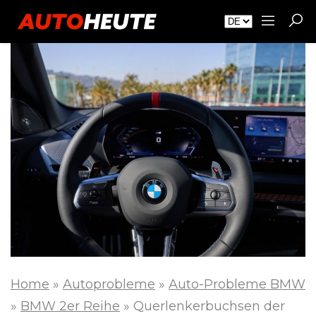
Home
»
Autoprobleme
»
Auto-Probleme BMW
»
BMW 2er Reihe
»
Querlenkerbuchsen der