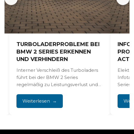
TURBOLADERPROBLEME BEI
INFO
BMW 2 SERIES ERKENNEN
PROB
UND VERHINDERN
ACTI
t
Interner Verschleiß des Turboladers
Elektro
n
führt bei der BMW 2 Series
Infota
regelmäßig zu Leistungsverlust und
Series 
Störungen, die den Fahrspaß
bekannt
komplett zunichtemachen....
allem n
Weiterlesen
Weit