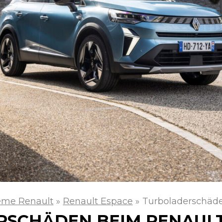
eme Renault
»
Renault Espace
»
Turboladerschäd
SCHÄDEN BEIM RENAULT