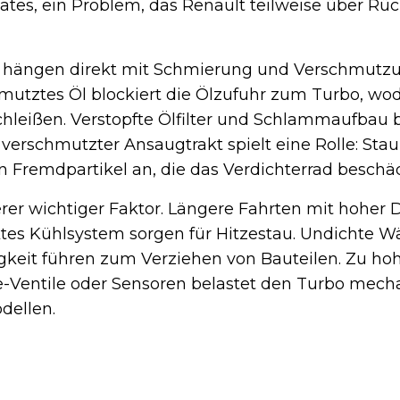
tes, ein Problem, das Renault teilweise über Rüc
n hängen direkt mit Schmierung und Verschmut
mutztes Öl blockiert die Ölzufuhr zum Turbo, wo
chleißen. Verstopfte Ölfilter und Schlammaufbau
 verschmutzter Ansaugtrakt spielt eine Rolle: Sta
gen Fremdpartikel an, die das Verdichterrad beschä
erer wichtiger Faktor. Längere Fahrten mit hoher 
ktes Kühlsystem sorgen für Hitzestau. Undichte 
igkeit führen zum Verziehen von Bauteilen. Zu ho
-Ventile oder Sensoren belastet den Turbo mech
dellen.