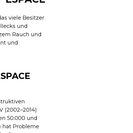
s viele Besitzer
Öllecks und
arzem Rauch und
nnt und
ESPACE
truktiven
V (2002–2014)
hen 50.000 und
) hat Probleme