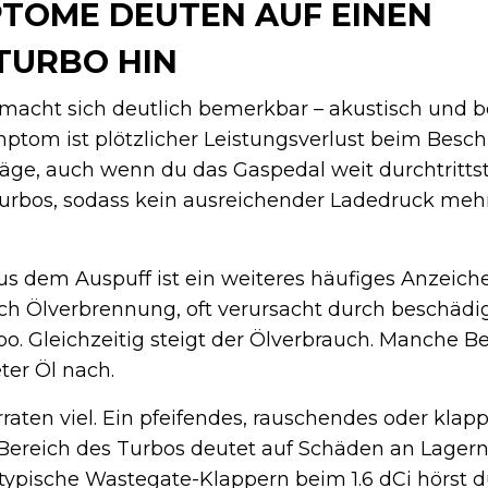
PTOME DEUTEN AUF EINEN
TURBO HIN
 macht sich deutlich bemerkbar – akustisch und 
mptom ist plötzlicher Leistungsverlust beim Besch
räge, auch wenn du das Gaspedal weit durchtritts
 Turbos, sodass kein ausreichender Ladedruck me
s dem Auspuff ist ein weiteres häufiges Anzeiche
ch Ölverbrennung, oft verursacht durch beschädi
. Gleichzeitig steigt der Ölverbrauch. Manche Bes
ter Öl nach.
aten viel. Ein pfeifendes, rauschendes oder klap
ereich des Turbos deutet auf Schäden an Lagern
 typische Wastegate-Klappern beim 1.6 dCi hörst d