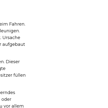
beim Fahren.
leunigen.
t. Ursache
hr aufgebaut
n. Dieser
gte
itzer füllen
perndes
 oder
u vor allem