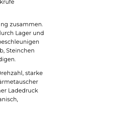
krufe
zung zusammen.
durch Lager und
 beschleunigen
ub, Steinchen
digen.
Drehzahl, starke
Wärmetauscher
her Ladedruck
anisch,