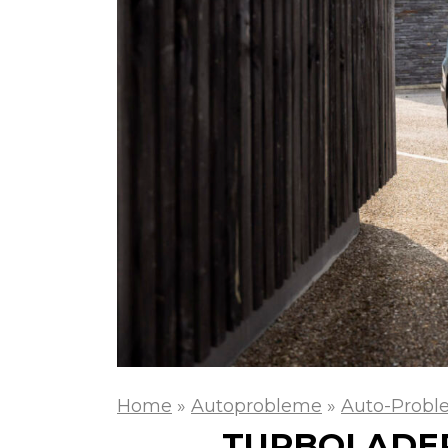
Home
»
Autoprobleme
»
Auto-Probl
TURBOLADER