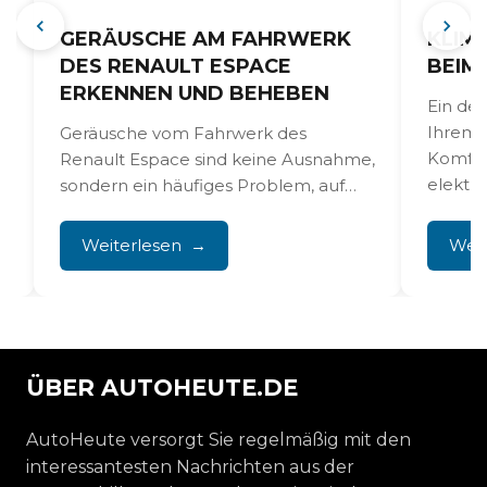
GERÄUSCHE AM FAHRWERK
KLIM
DES RENAULT ESPACE
BEIM
ERKENNEN UND BEHEBEN
Ein de
Ihrem 
Geräusche vom Fahrwerk des
Komfort
Renault Espace sind keine Ausnahme,
elektri
sondern ein häufiges Problem, auf
Meldun
das Besitzer regelmäßig stoßen. Das
charakteristische...
Weiterlesen
Weit
ÜBER AUTOHEUTE.DE
AutoHeute versorgt Sie regelmäßig mit den
interessantesten Nachrichten aus der