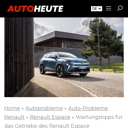
Home
»
Autoprobleme
»
Auto-Probleme
Renault
»
Renault Espace
»
Wartungstipps für
das Getriebe des Renault Espace