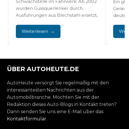
Schwachstelle im Fahrwerk: Ab 2002
Ein gl
wurden Gussquerlenker durch
Geräus
Ausführungen aus Blechstahl ersetzt,
deutet 
die stark...
Domlag
verbind
Weiterlesen
Weit
ÜBER AUTOHEUTE.DE
AutoHeute versorgt Sie regelmäßig mit den
interessantesten Nachrichten aus der
Automobilbranche. Möchten Sie mit der
Redaktion dieses Auto-Blogs in Kontakt treten?
Dann senden Sie uns eine E-Mail über das
Kontaktformular
.