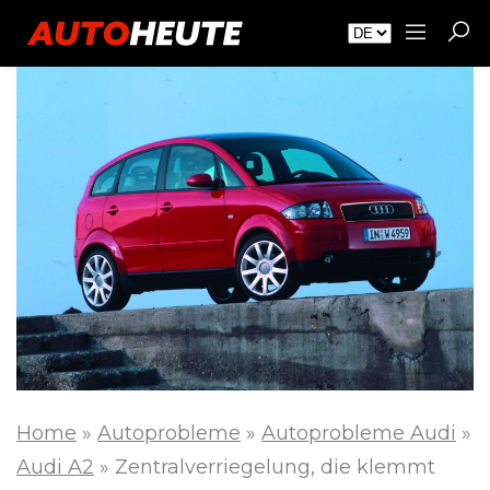
Home
»
Autoprobleme
»
Autoprobleme Audi
»
Audi A2
»
Zentralverriegelung, die klemmt