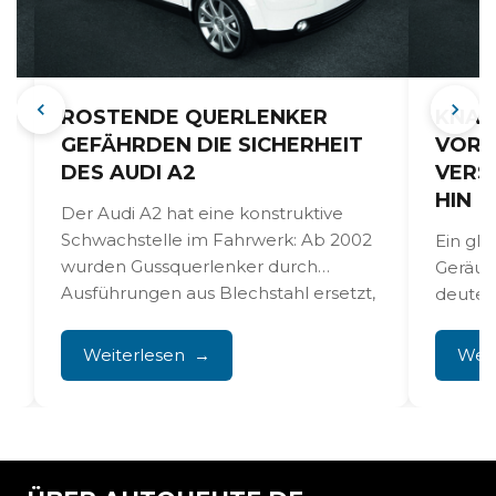
G
ROSTENDE QUERLENKER
KNAR
GEFÄHRDEN DIE SICHERHEIT
VORN
DES AUDI A2
VERS
HIN
Der Audi A2 hat eine konstruktive
Schwachstelle im Fahrwerk: Ab 2002
Ein gl
wurden Gussquerlenker durch
Geräus
Ausführungen aus Blechstahl ersetzt,
deutet 
die stark...
Domlag
verbind
Weiterlesen
Weit