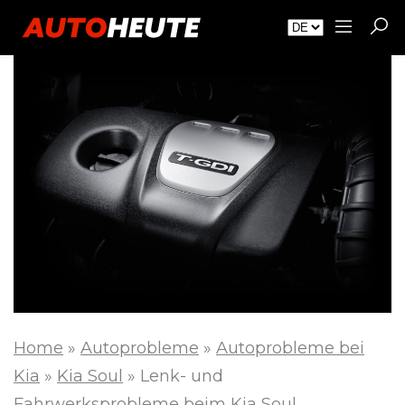
Home
»
Autoprobleme
»
Autoprobleme bei
Kia
»
Kia Soul
»
Lenk- und
Fahrwerksprobleme beim Kia Soul