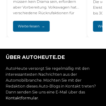
müssen kein Drama sein, erfordern
Die ve
aber Vorbereitung. Volkswagen hat
m
Elektro
verschiedene Rückrufaktionen für
bis 30 
Software-Updates und Hardware-
angege
Reparaturen gestartet. Besitzer...
Weiterlesen
Weit
ÜBER AUTOHEUTE.DE
AutoHeute versorgt Sie regelmäßig mit den
interessantesten Nachrichten aus der
Automobilbranche. Möchten Sie mit der
Redaktion dieses Auto-Blogs in Kontakt treten?
Dann senden Sie uns eine E-Mail über das
Kontaktformular
.