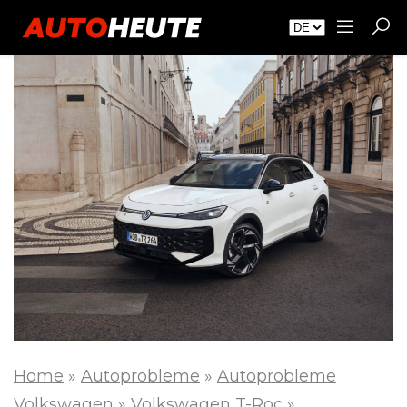
Home
»
Autoprobleme
»
Autoprobleme
Volkswagen
»
Volkswagen T-Roc
»