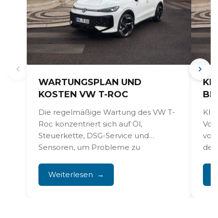
WARTUNGSPLAN UND
KL
KOSTEN VW T-ROC
BE
Die regelmäßige Wartung des VW T-
Kli
Roc konzentriert sich auf Öl,
Vol
Steuerkette, DSG-Service und
vor
Sensoren, um Probleme zu
def
vermeiden. Der Schlüssel...
Käl
Kom
Weiterlesen
W
Die 