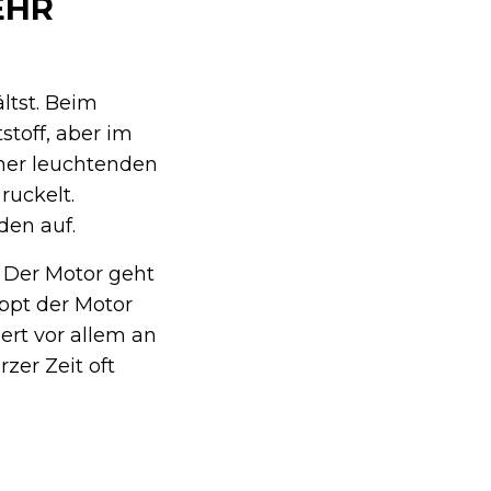
EHR
ltst. Beim
stoff, aber im
iner leuchtenden
uckelt.
en auf.
. Der Motor geht
ppt der Motor
ert vor allem an
zer Zeit oft