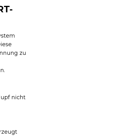
RT-
System
Diese
annung zu
n.
upf nicht
erzeugt