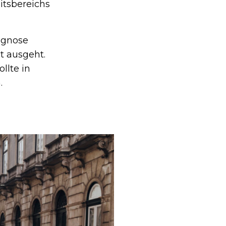
itsbereichs
iagnose
t ausgeht.
llte in
.