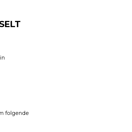
SELT
in
em folgende