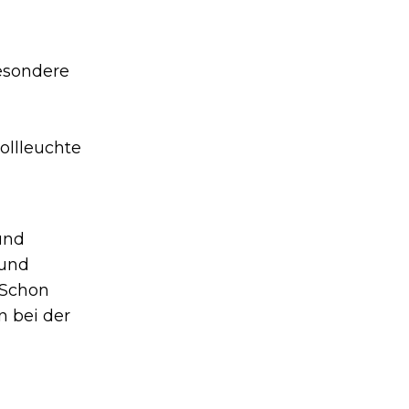
esondere
ollleuchte
und
 und
 Schon
 bei der