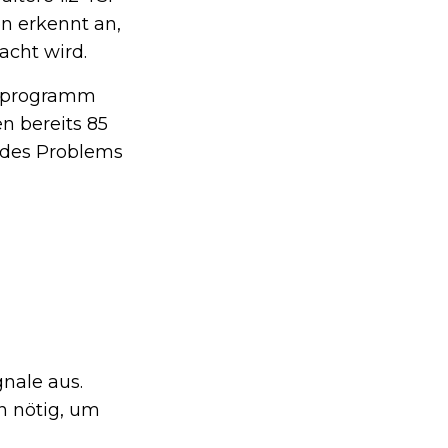
n erkennt an,
acht wird.
chprogramm
n bereits 85
 des Problems
nale aus.
n nötig, um