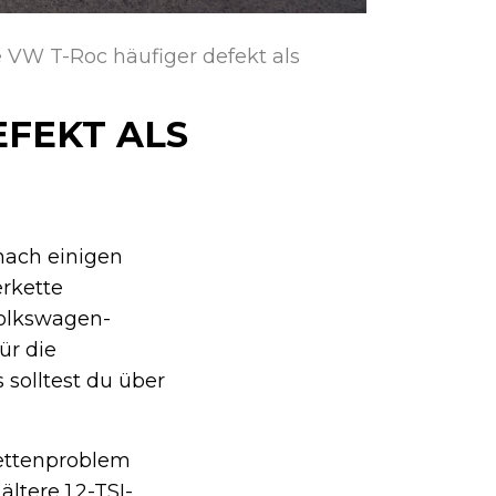
 VW T-Roc häufiger defekt als
EFEKT ALS
 nach einigen
rkette
Volkswagen-
ür die
solltest du über
kettenproblem
ältere 1.2-TSI-