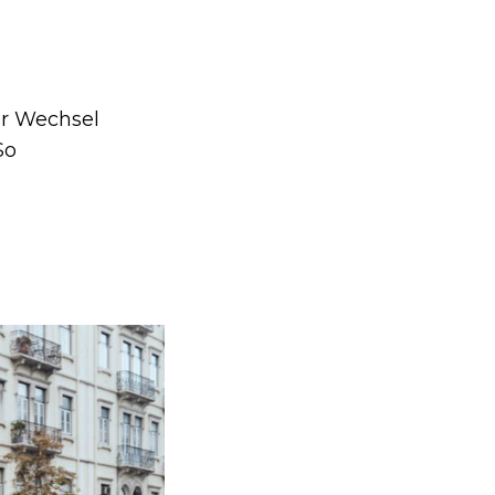
er Wechsel
So