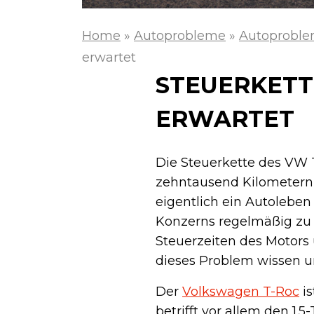
Home
»
Autoprobleme
»
Autoproble
erwartet
STEUERKETT
ERWARTET
Die Steuerkette des VW T
zehntausend Kilometern
eigentlich ein Autoleben
Konzerns regelmäßig zu L
Steuerzeiten des Motors
dieses Problem wissen u
Der
Volkswagen T-Roc
is
betrifft vor allem den 1.5