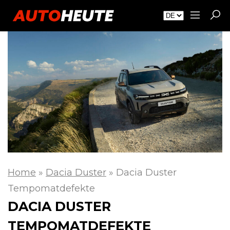
Home
»
Dacia Duster
»
Dacia Duster
Tempomatdefekte
DACIA DUSTER
TEMPOMATDEFEKTE