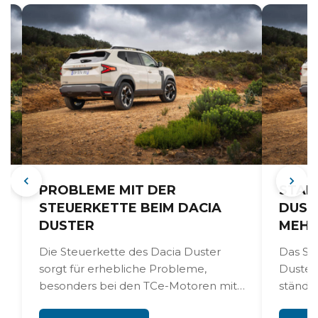
PROBLEME MIT DER
STAR
STEUERKETTE BEIM DACIA
DUST
DUSTER
MEH
Die Steuerkette des Dacia Duster
Das St
sorgt für erhebliche Probleme,
Duster 
besonders bei den TCe-Motoren mit
ständig
0,9, 1,2 und 1,3 Liter Hubraum....
verwei