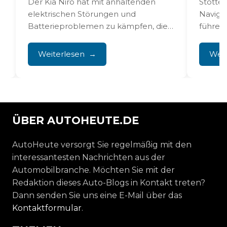
Der Kia Niro hat mit anhaltenden
Stotter
elektrischen Störungen und
Naviga
n
Batterieproblemen zu kämpfen, die
führen 
von sich entladenden 12V-Batterien
vermin
bis hin zu...
Sicherh
Weiterlesen
Weit
durch S
ÜBER AUTOHEUTE.DE
AutoHeute versorgt Sie regelmäßig mit den
interessantesten Nachrichten aus der
Automobilbranche. Möchten Sie mit der
Redaktion dieses Auto-Blogs in Kontakt treten?
Dann senden Sie uns eine E-Mail über das
Kontaktformular
.