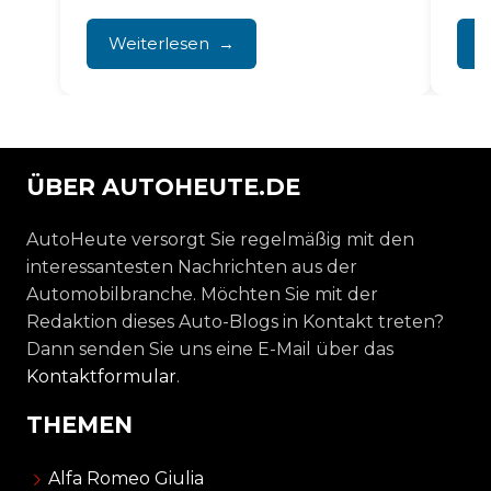
BMW X5. Das wirkt sich direkt auf die...
Kons
Ant
Weiterlesen
W
Rep
prof
ÜBER AUTOHEUTE.DE
AutoHeute versorgt Sie regelmäßig mit den
interessantesten Nachrichten aus der
Automobilbranche. Möchten Sie mit der
Redaktion dieses Auto-Blogs in Kontakt treten?
Dann senden Sie uns eine E-Mail über das
Kontaktformular
.
THEMEN
Alfa Romeo Giulia