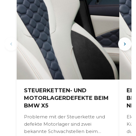
STEUERKETTEN- UND
EL
MOTORLAGERDEFEKTE BEIM
BE
BMW X5
NI
Probleme mit der Steuerkette und
Ele
defekte Motorlager sind zwei
Kühl
bekannte Schwachstellen beim
dur