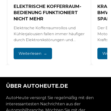
ELEKTRISCHE KOFFERRAUM­
KRAF
BEDIENUNG FUNKTIONIERT
BMW 
NICHT MEHR
SPAR
Elektrische Kofferraumrollos und
Der BM
Kühlerjalousien fallen immer häufiger
Motorv
durch Elektronikstörungen und
Kraftst
.
Konstruktionsfehler in den
Betrieb
Antriebsmechanismen aus. Die
treibt. D
Weiterlesen
Weit
Reparatur erfordert eine
professionelle...
ÜBER AUTOHEUTE.DE
AutoHeute versorgt Sie regelmäßig mit den
interessantesten Nachrichten aus der
Automobilbranche. Möchten Sie mit der