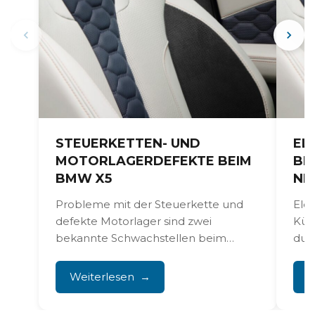
STEUERKETTEN- UND
EL
MOTORLAGERDEFEKTE BEIM
BE
BMW X5
NI
Probleme mit der Steuerkette und
Ele
defekte Motorlager sind zwei
Kühl
bekannte Schwachstellen beim
dur
BMW X5. Das wirkt sich direkt auf die...
Kons
Ant
Weiterlesen
W
Rep
prof