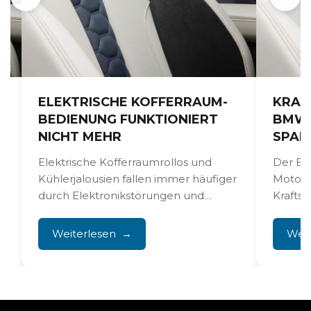
ELEKTRISCHE KOFFERRAUM­
KRAF
BEDIENUNG FUNKTIONIERT
BMW 
NICHT MEHR
SPAR
Elektrische Kofferraumrollos und
Der BM
Kühlerjalousien fallen immer häufiger
Motorv
durch Elektronikstörungen und
Kraftst
.
Konstruktionsfehler in den
Betrieb
Antriebsmechanismen aus. Die
treibt. D
Weiterlesen
Weit
Reparatur erfordert eine
professionelle...