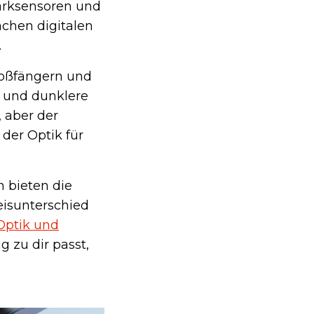
arksensoren und
achen digitalen
.
Stoßfängern und
e und dunklere
, aber der
 der Optik für
n bieten die
eisunterschied
Optik und
g zu dir passt,