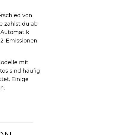
erschied von
e zahlst du ab
7-Automatik
O2-Emissionen
Modelle mit
tos sind häufig
et. Einige
n.
ON