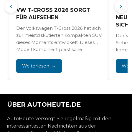
VW T-CROSS 2026 SORGT
VW T
FÜR AUFSEHEN
NEUEN
ICHE
Der Volkswagen T-Cross 2026 hat sich
zur meistdiskutierten kompakten SUV
Der VW
dieses Moments entwickelt. Dieses
Sicher
Modell kombiniert praktische
kompak
Funktionalität mit bewährter...
Komfort
Weiterlesen
Weit
ÜBER AUTOHEUTE.DE
AutoHeute versorgt Sie regelmäßig mit den
interessantesten Nachrichten aus der