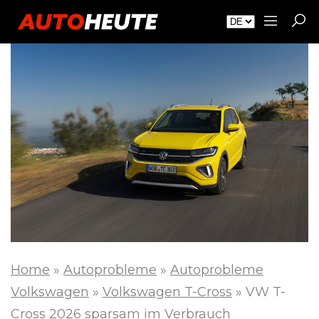
Home
»
Autoprobleme
»
Autoprobleme
Volkswagen
»
Volkswagen T-Cross
»
VW T-
Cross 2026 sparsam im Verbrauch